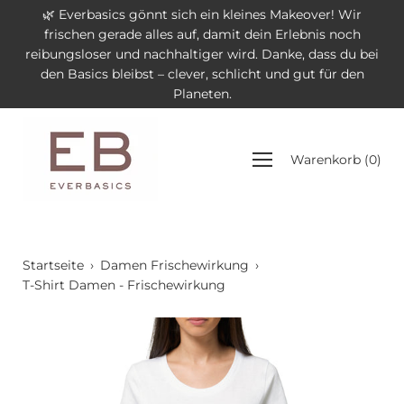
Inhalt
🌿 Everbasics gönnt sich ein kleines Makeover! Wir
überspringen
frischen gerade alles auf, damit dein Erlebnis noch
reibungsloser und nachhaltiger wird. Danke, dass du bei
den Basics bleibst – clever, schlicht und gut für den
Planeten.
Navigationsmenü
Warenkorb
(
0
)
öffnen
Startseite
›
Damen Frischewirkung
›
T-Shirt Damen - Frischewirkung