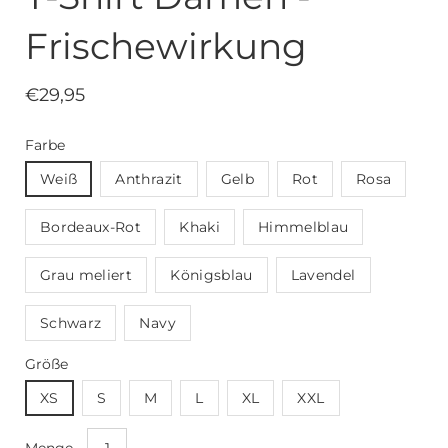
Frischewirkung
€29,95
Farbe
Weiß
Anthrazit
Gelb
Rot
Rosa
Bordeaux-Rot
Khaki
Himmelblau
Grau meliert
Königsblau
Lavendel
Schwarz
Navy
Größe
XS
S
M
L
XL
XXL
Wählen
Menge