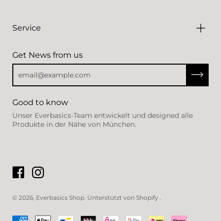
Service
Get News from us
Abonni
Good to know
Unser Everbasics-Team entwickelt und designed alle
Produkte in der Nähe von München.
© 2026,
Everbasics Shop
.
Unterstützt von
Shopify
.