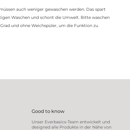
n, müssen auch weniger gewaschen werden. Das spart
ästigen Waschen und schont die Umwelt. Bitte waschen
30 Grad und ohne Weichspüler, um die Funktion zu
Good to know
Unser Everbasics-Team entwickelt und
e unseren Newsletter
designed alle Produkte in der Nähe von