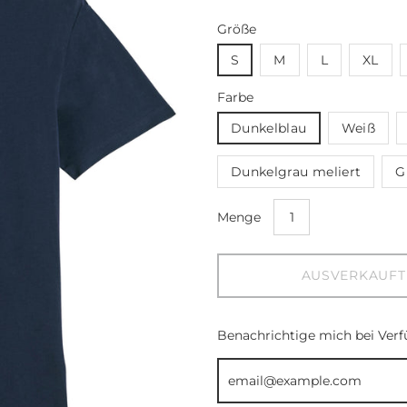
Größe
S
M
L
XL
Farbe
Dunkelblau
Weiß
Dunkelgrau meliert
G
Wählen
Menge
Sie
die
Dropdown-
AUSVERKAUFT
Liste
Variante
Benachrichtige mich bei Verf