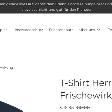
hen gerade alles auf, damit dein Erlebnis noch reibungsloser und
– clever, schlicht und gut für den Planeten.
Untermenü
Unterm
p
Insecktenschutz
Frischeschutz
Über uns
F
anzeigen
anzeige
ewirkung
T-Shirt Her
Frischewir
€15,95
€0,00