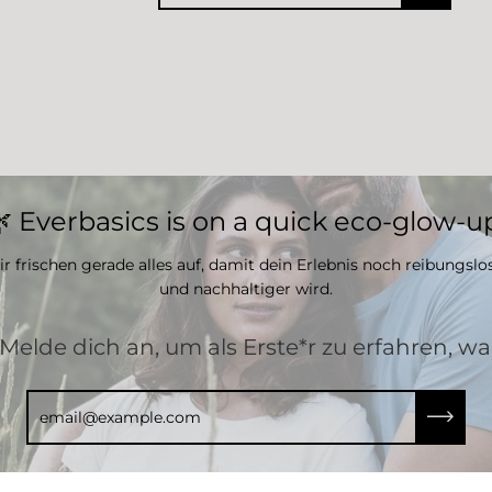
 Everbasics is on a quick eco-glow-u
r frischen gerade alles auf, damit dein Erlebnis noch reibungslo
und nachhaltiger wird.
© 2026,
Everbasics Shop
.
Unterstützt von
Shopify
.
 Melde dich an, um als Erste*r zu erfahren, w