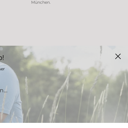
München.
p!
ser
an…