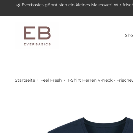
Inhalt
🌿 Everbasics gönnt sich ein kleines Makeover! Wir frisc
überspringen
Sho
Startseite
›
Feel Fresh
›
T-Shirt Herren V-Neck - Frisch