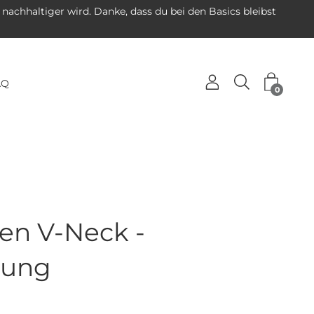
 nachhaltiger wird. Danke, dass du bei den Basics bleibst
enü
AQ
Suchleiste öffne
0
n
ren V-Neck -
kung