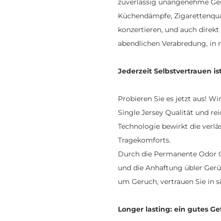
zuverlässig unangenehme Ge
Küchendämpfe, Zigarettenqua
konzertieren, und auch direk
abendlichen Verabredung, in n
Jederzeit Selbstvertrauen is
Probieren Sie es jetzt aus! W
Single Jersey Qualität und rei
Technologie bewirkt die verl
Tragekomforts.
Durch die Permanente Odor C
und die Anhaftung übler Gerüc
um Geruch, vertrauen Sie in si
Longer lasting: ein gutes Ge