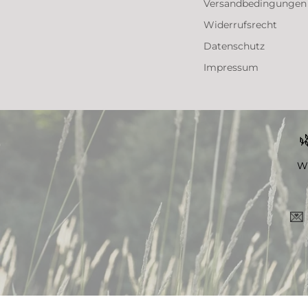
Versandbedingungen
Widerrufsrecht
Datenschutz
Impressum

Wi
💌